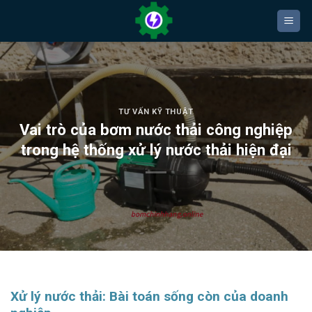
Bỏ
qua
nội
dung
TƯ VẤN KỸ THUẬT
Vai trò của bơm nước thải công nghiệp
trong hệ thống xử lý nước thải hiện đại
Xử lý nước thải: Bài toán sống còn của doanh